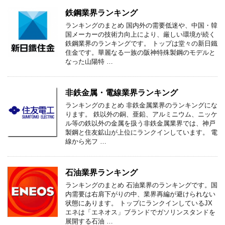
鉄鋼業界ランキング
ランキングのまとめ 国内外の需要低迷や、中国・韓
国メーカーの技術力向上により、厳しい環境が続く
鉄鋼業界のランキングです。 トップは堂々の新日鐵
住金です。華麗なる一族の阪神特殊製鋼のモデルと
なった山陽特 …
非鉄金属・電線業界ランキング
ランキングのまとめ 非鉄金属業界のランキングにな
ります。 鉄以外の銅、亜鉛、アルミニウム、ニッケ
ル等の鉄以外の金属を扱う非鉄金属業界では、神戸
製鋼と住友鉱山が上位にランクインしています。 電
線から光フ …
石油業界ランキング
ランキングのまとめ 石油業界のランキングです。国
内需要は右肩下がりの中、業界再編が避けられない
状態にあります。 トップにランクインしているJX
エネは「エネオス」ブランドでガソリンスタンドを
展開する石油 …