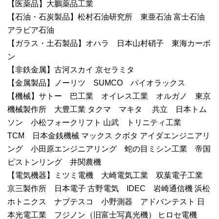
【医薬品】大鵬薬品工業
【石油・石炭製品】松村石油研究所 東亜石油 富士石油
アラビア石油
【ガラス・土石製品】オハラ 日本山村硝子 東海カーボ
ン
【非鉄金属】古河スカイ 京セラミタ
【金属製品】ノーリツ SUMCO パイオラックス
【機械】サトー 巴工業 オイレス工業 オルガノ 東京
機械製作所 大豊工業 タクマ マキタ 共立 日本トム
ソン 小松フォークリフト 山武 トリニティ工業
TCM 日本金銭機械 マックス クボタ アイダエンジニアリ
ング 小田原エンジニアリング 蛇の目ミシン工業 帝国
ピストンリング 井関農機
【電気機器】ミツミ電機 大崎電気工業 双葉電子工業
京三製作所 日本電子 古野電気 IDEC 岩崎通信機 浜松
ホトニクス ナブテスコ 小野測器 アドバンテスト 日
本光電工業 フジノン（旧富士写真光機） ヒロセ電機