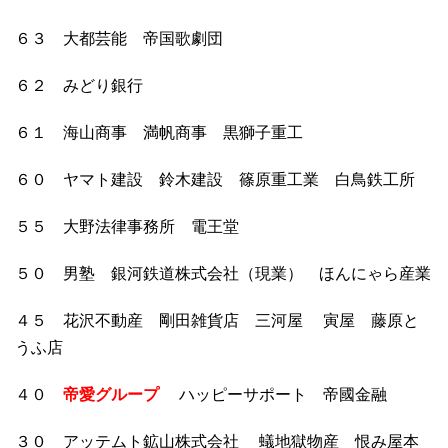
６３ 大都芸能 帝国歌劇団
６２ みどり銀行
６１ 海山商事 満帆商事 黒獅子重工
６０ ヤマト建設 鈴木建設 篠原重工業 白鳥鉄工所
５５ 大野法律事務所 電王堂
５０ 男塾 銀河鉄道株式会社（現業） ほんにゃら産業
４５ 花沢不動産 剛田雑貨店 三河屋 寅屋 藤原と
うふ店
４０
帝愛グループ
ハッピーサポート 帝國金融
３０ アッテムト鉱山株式会社 蟻地獄物産 恨み屋本