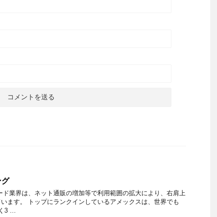
ング
ード業界は、ネット通販の増加等で利用範囲の拡大により、右肩上
います。 トップにランクインしているアメックスは、世界でも
く3 …