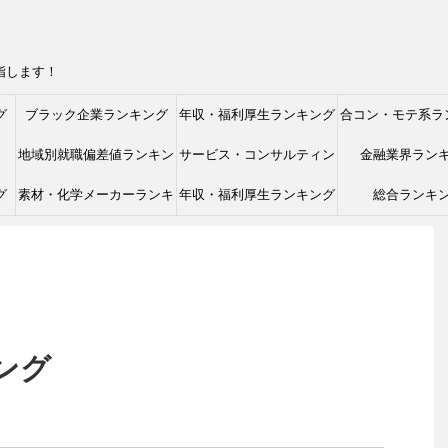
指します！
グ
ブラック企業ランキング
年収・福利厚生ランキング
合コン・モテ系ラ
地域別就職偏差値ランキン
サービス・コンサルティン
金融業界ラン
グ
素材・化学メーカーランキ
グ
年収・福利厚生ランキング
グ業界ランキング
総合ランキ
ング
ング