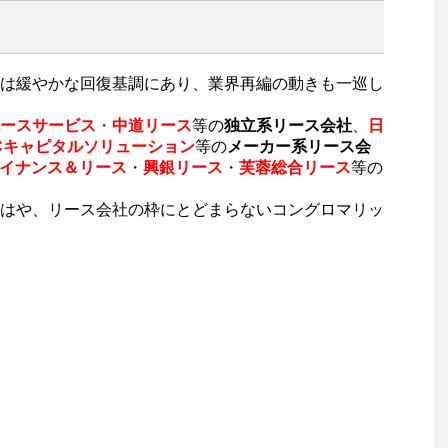
は緩やかな回復基調にあり、業界再編の動きも一巡し
ースサービス
・
中道リース
等の
独立系リース会社
、
日
Cキャピタルソリューション
等の
メーカー系リース会
イナンス＆リース
・
興銀リース
・
芙蓉総合リース
等の
はや、リース会社の枠にとどまらないコングロマリッ