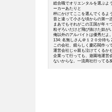
総合職でオリエンタルを選ぶよ
ーカーあたりと
秤にかけてここを選んでくるよ
昔と違って小さな頃からの第一
まあでもそれがこの王国が年々
粒ぞろいだけど飛び抜けた奴が
俺以外のアルバイトは優秀だよ
134: 名無しさん＠１２０分待ち 2013/0
この会社、鏡らしく慶応閥作っ
運営会社じゃ親も泣けてくるか
企業って行っても、遊園地運営
ないからな。一流商社行ってる