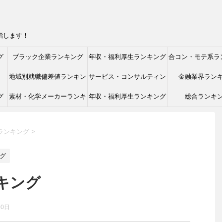
指します！
グ
ブラック企業ランキング
年収・福利厚生ランキング
合コン・モテ系ラ
地域別就職偏差値ランキン
サービス・コンサルティン
金融業界ラン
グ
素材・化学メーカーランキ
グ
年収・福利厚生ランキング
グ業界ランキング
総合ランキ
ング
ランキング
>
グ
キング
10日