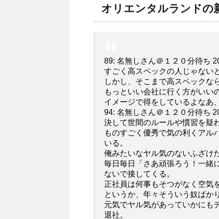
オリエンタルランドの
89: 名無しさん＠１２０分待ち 2012/10
すごく高スペックの人じゃない
しかし、そこまで高スペックな
もっといい会社に行く方がいい
イメージで得をしているよなあ
94: 名無しさん＠１２０分待ち 2012/10
決して世間のルールや慣習を疑
ものすごく優秀で気の利くアル
いる。
俺みたいなヤル気のないふざけ
毎日毎日「さあ頑張ろう！一緒
ないで接してくる。
正社員は何事もそつがなく空気
というか、年々そういう奴ばか
元気でヤル気があっていかにも
退社。