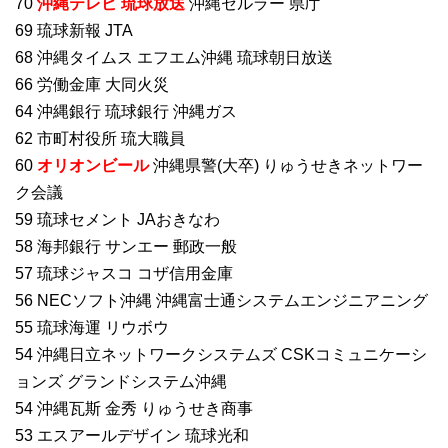
70
沖縄テレビ 琉球放送
沖縄セルラー 県庁
69 琉球新報 JTA
68 沖縄タイムス エフエム沖縄 琉球朝日放送
66 労働金庫 大同火災
64 沖縄銀行 琉球銀行 沖縄ガス
62 市町村役所 琉大職員
60
オリオンビール
沖縄県警(大卒) りゅうせきネットワー
ク会議
59 琉球セメント JAおきなわ
58 海邦銀行 サンエー 郵政一般
57 琉球ジャスコ コザ信用金庫
56 NECソフト沖縄 沖縄富士通システムエンジニアニング
55 琉球海運 リウボウ
54 沖縄日立ネットワークシステムズ CSKコミュニケーシ
ョンズ グランドシステム沖縄
54 沖縄瓦斯 金秀 りゅうせき商事
53 エスアールデザイン 琉球光和