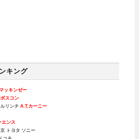
ランキング
マッキンゼー
ー
ボスコン
メリルリンチ
A.T.カーニー
ーエンス
東京 トヨタ ソニー
Ｔドコモ