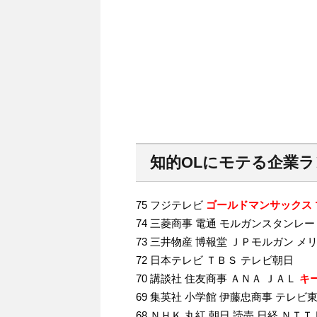
知的OLにモテる企業
75 フジテレビ
ゴールドマンサックス
74 三菱商事 電通 モルガンスタンレ
73 三井物産 博報堂 ＪＰモルガン 
72 日本テレビ ＴＢＳ テレビ朝日
70 講談社 住友商事 ＡＮＡ ＪＡＬ
キ
69 集英社 小学館 伊藤忠商事 テレビ
68 ＮＨＫ 丸紅 朝日 読売 日経 ＮＴ