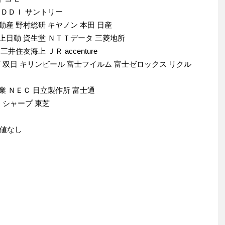
ＫＤＤＩ サントリー
動産 野村総研 キヤノン 本田 日産
海上日動 資生堂 ＮＴＴデータ 三菱地所
井住友海上 ＪＲ accenture
商 双日 キリンビール 富士フイルム 富士ゼロックス リクル
業 ＮＥＣ 日立製作所 富士通
ー シャープ 東芝
値なし