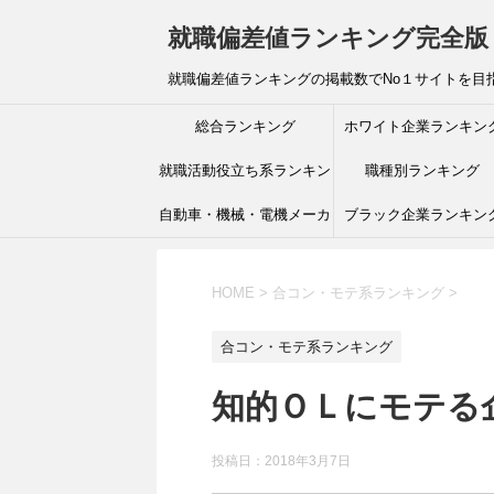
就職偏差値ランキング完全版
就職偏差値ランキングの掲載数でNo１サイトを目
総合ランキング
ホワイト企業ランキン
就職活動役立ち系ランキン
職種別ランキング
自動車・機械・電機メーカ
グ
ブラック企業ランキン
ーランキング
HOME
>
合コン・モテ系ランキング
>
合コン・モテ系ランキング
知的ＯＬにモテる
投稿日：
2018年3月7日