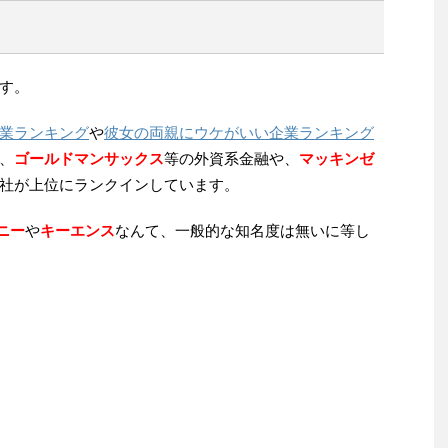
す。
業ランキング
や
彼女の両親にウケがいい企業ランキング
、
ゴールドマンサックス
等の外資系金融や、
マッキンゼ
社が上位にランクインしています。
ーニー
や
キーエンス
なんて
、
一般的な知名度は無いに等し