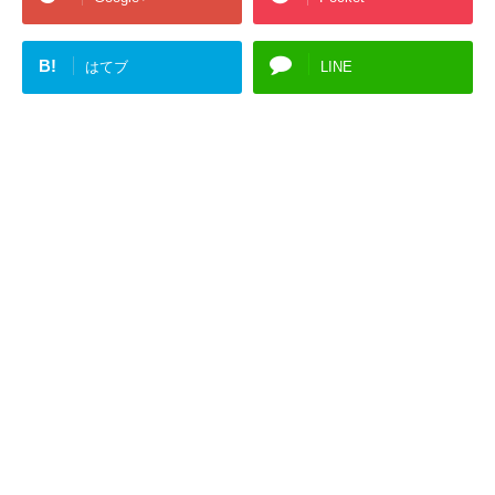
B!
はてブ
LINE