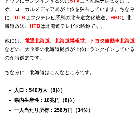
トップにランクインするのは
STV
こと札幌テレビをはじ
め、ローカルメディア局が上位を独占しています。ちなみ
に、
UTB
はフジテレビ系列の北海道文化放送、
HBC
は北
海道放送、
HTB
は北海道テレビの略称です。
他には、
電通北海道
、
北海道博報堂
、
トヨタ自動車北海道
などの、大企業の北海道拠点が上位にランクインしている
のが特徴的です。
ちなみに、北海道はこんなところです。
人口：540万人（8位）
県内生産性：18兆円（8位）
一人当たり所得：256万円（34位）