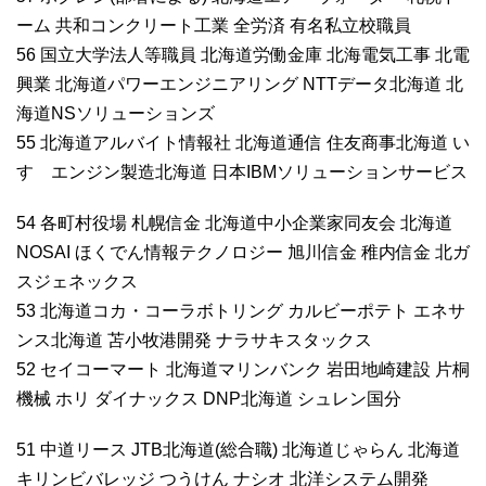
ーム 共和コンクリート工業 全労済 有名私立校職員
56 国立大学法人等職員 北海道労働金庫 北海電気工事 北電
興業 北海道パワーエンジニアリング NTTデータ北海道 北
海道NSソリューションズ
55 北海道アルバイト情報社 北海道通信 住友商事北海道 い
すゞエンジン製造北海道 日本IBMソリューションサービス
54 各町村役場 札幌信金 北海道中小企業家同友会 北海道
NOSAI ほくでん情報テクノロジー 旭川信金 稚内信金 北ガ
スジェネックス
53 北海道コカ・コーラボトリング カルビーポテト エネサ
ンス北海道 苫小牧港開発 ナラサキスタックス
52 セイコーマート 北海道マリンバンク 岩田地崎建設 片桐
機械 ホリ ダイナックス DNP北海道 シュレン国分
51 中道リース JTB北海道(総合職) 北海道じゃらん 北海道
キリンビバレッジ つうけん ナシオ 北洋システム開発