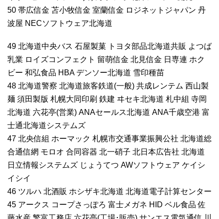
50 帯広信金 苫小牧信金 室蘭信金 ロジネットジャパン 丹
波屋 NECソフトウェア北海道
49 北海道中央バス 石屋製菓 トヨタ部品北海道共販 よつば
乳業 ロイズコンフェクト 留萌信金 北見信金 日専連 ホク
ビー 和弘食品 HBA デンソー北海道 雪印種苗
48 北海道警察 北海道旅客鉄道(一般) 共成レンテム 西山製
麺 須田製版 札幌大同印刷 鉄建 ヰセキ北海道 札中組 寺岡
北海道 六花亭(営業) ANAセールス北海道 ANA千歳空港 富
士通北海道システムズ
47 北央信組 ホーマック 札幌市交通事業振興公社 北海道総
合通信網 モロオ 合同容器 北一硝子 北日本広告社 北海道
日立情報システムズ じょうてつ AWソフトウェア ケイシ
イシイ
46 ツルハ 北酒販 ホシザキ北海道 北海道電子計算センター
45 アークス コープさっぽろ 富士メガネ HID ベル食品 佐
藤水産 繁富工務店 六花亭(工場･販売) サンエス電気通信 川