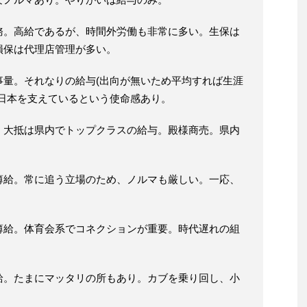
務。高給であるが、時間外労働も非常に多い。生保は
損保は代理店管理が多い。
事量。それなりの給与(出向が無いため平均すれば生涯
。日本を支えているという使命感あり。
、大抵は県内でトップクラスの給与。殿様商売。県内
。
薄給。常に追う立場のため、ノルマも厳しい。一応、
薄給。体育会系でコネクションが重要。時代遅れの組
給。たまにマッタリの所もあり。カブを乗り回し、小