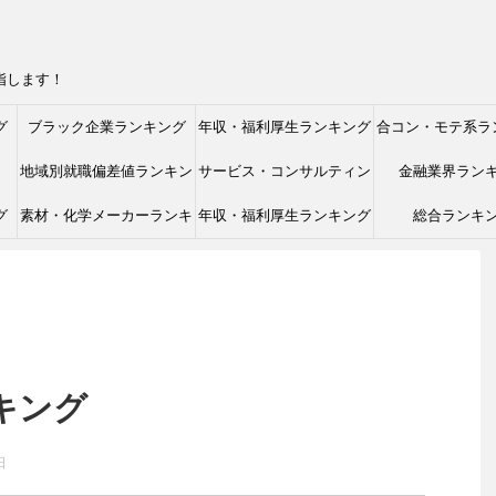
指します！
グ
ブラック企業ランキング
年収・福利厚生ランキング
合コン・モテ系ラ
地域別就職偏差値ランキン
サービス・コンサルティン
金融業界ラン
グ
素材・化学メーカーランキ
グ
年収・福利厚生ランキング
グ業界ランキング
総合ランキ
ング
キング
日