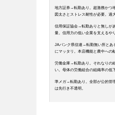
地方証券→転勤あり。超激務かつ
図太さとストレス耐性が必要。過
信用保証協会→転勤ありと無しが
量。信用力の低い企業を支えるや
JAバンク県信連→転勤無い所と
にマッタリ。本店機能と農中への
労働金庫→転勤あり。それなりの
い。母体の労働組合の組織率の低
準メガ→転勤あり。全部が公的管
は先行き不透明。