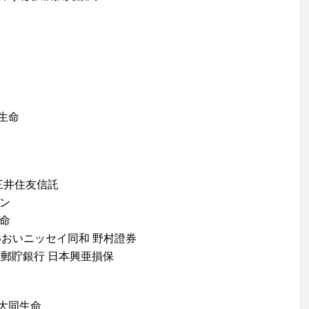
生命
 三井住友信託
パン
生命
いおいニッセイ同和 野村證券
 郵貯銀行 日本興亜損保
 大同生命