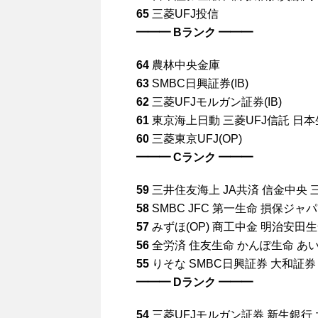
65
三菱UFJ投信
━━━ Bランク ━━━
64
農林中央金庫
63
SMBC日興証券(IB)
62
三菱UFJモルガン証券(IB)
61
東京海上日動 三菱UFJ信託 日本
60
三菱東京UFJ(OP)
━━━ Cランク ━━━
59
三井住友海上 JA共済 信金中央
58
SMBC JFC 第一生命 損保ジャ
57
みずほ(OP) 商工中金 明治安田
56
全労済 住友生命 かんぽ生命 あ
55
りそな SMBC日興証券 大和証券
━━━ Dランク ━━━
54
三菱UFJモルガン証券 新生銀行