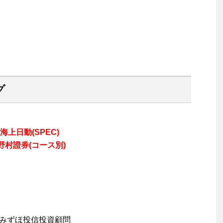
グ
海上日動(SPEC)
 野村證券(コース別)
 みずほ投信投資顧問