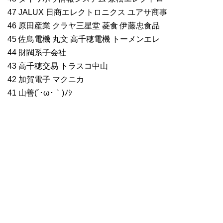
47 JALUX 日商エレクトロニクス ユアサ商事
46 原田産業 クラヤ三星堂 菱食 伊藤忠食品
45 佐鳥電機 丸文 高千穂電機 トーメンエレ
44 財閥系子会社
43 高千穂交易 トラスコ中山
42 加賀電子 マクニカ
41 山善(´･ω･｀)ﾉｼ