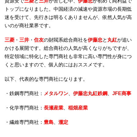
資源安で
三菱
と
三井
が苦しむ中、
伊藤忠
が初めて純利益で
トップになりました。中国経済の減速や資源市場の長期低
迷を受けて、先行きは明るくありませんが、依然人気が高
いのが商社業界です。
三菱
・
三井
・
住友
の財閥系総合商社を
伊藤忠
と
丸紅
が追い
かける展開です。総合商社の人気が高くなりがちですが、
特定領域に特化した専門商社も非常に高い専門性が身につ
くと思いますので、個人的にはおススメです。
以下、代表的な専門商社になります。
・鉄鋼専門商社：
メタルワン
、
伊藤忠丸紅鉄鋼
、
JFE商事
・化学専門商社：
長瀬産業
、
稲畑産業
・繊維専門商社：
豊島
、
瀧定