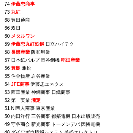
74
伊藤忠商事
73
丸紅
68 豊田通商
66 双日
60
メタルワン
59
伊藤忠丸紅鉄鋼
日立ハイテク
58
長瀬産業
阪和興業
57 日本紙パルプ 岡谷鋼機
稲畑産業
56
豊島
兼松
55 住金物産 岩谷産業
54
JFE商事
伊藤忠エネクス
53 西華産業 神鋼商事 日鐵商事
52 第一実業
瀧定
51 NI帝人商事 東京産業
50 内田洋行 三谷商事 都築電機 日本出版販売
49 守谷商会 新光商事 トーメンデバ 因幡電機
48 ダイワボウ情報システム 兼松エレクトロ